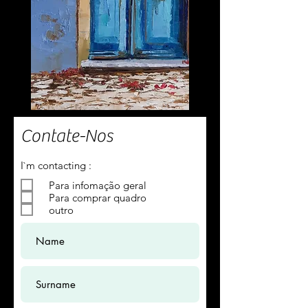
Contate-Nos
O
I`m contacting :
b
Para infomação geral
r
i
Para comprar quadro
g
outro
a
t
ó
r
i
o